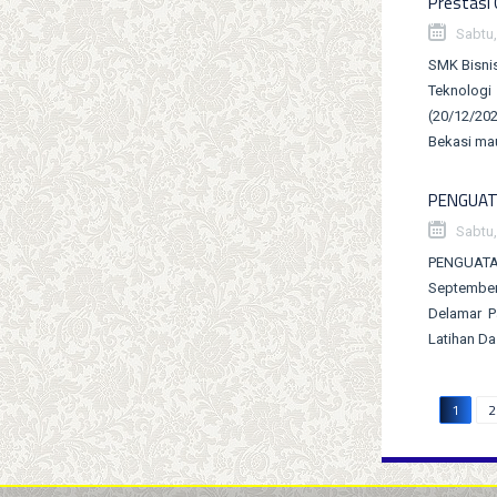
Prestasi 
Sabtu,
SMK Bisnis
Teknologi
(20/12/202
Bekasi mau
PENGUAT
Sabtu,
PENGUATA
September
Delamar P
Latihan Da
1
2