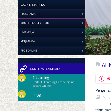
LOGIN E_LEARNING
PROGRAM STUDI
KOMPETENSI KEAHLIAN
UNIT KERJA
KERJASAMA
PPDB ONLINE
All
LINK TERKAIT SMK BISTEK
E-Learning
Portal E-Learning Pembelajaran
secara Online
Pengenal
PPDB
Rabu, 
Bekasi, 2
tahun aja