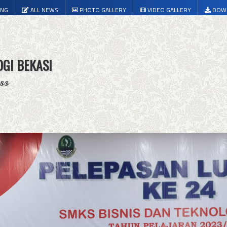
ING
ALL NEWS
PHOTO GALLERY
VIDEO GALLERY
DOW
OGI BEKASI
ss