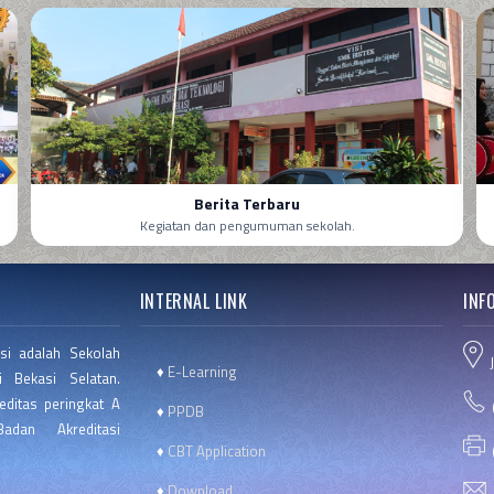
Berita Terbaru
Kegiatan dan pengumuman sekolah.
INTERNAL LINK
INF
si adalah Sekolah
J
♦
E-Learning
 Bekasi Selatan.
editas peringkat A
(
♦
PPDB
dan Akreditasi
♦
CBT Application
(
♦
Download