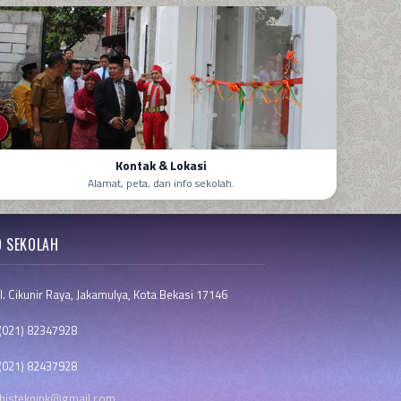
Kontak & Lokasi
Alamat, peta, dan info sekolah.
O SEKOLAH
l. Cikunir Raya, Jakamulya, Kota Bekasi 17146
021) 82347928
021) 82437928
bistekpink@gmail.com