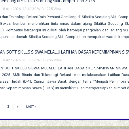
Gemilang di Silatika Scouting Skill Competition 2025
 18 Apr 2026, 13:49:39 WIB - 225 View
 dan Teknologi Bekasi Raih Prestasi Gemilang di Silatika Scouting Skill Co
 Bekasi kembali menorehkan tinta emas dalam ajang Silatika Scouting Sk
5). Kompetisi bergengsi ini diikuti oleh berbagai pangkalan dari jenjang S
pun luar daerah. Silatika Scouting Skill Competition merupakan wadah komp
AN SOFT SKILLS SISWA MELALUI LATIHAN DASAR KEPEMIMPINAN SI
 18 Apr 2026, 13:58:56 WIB - 256 View
N SOFT SKILLS SISWA MELALUI LATIHAN DASAR KEPEMIMPINAN SISWA SM
 2025. SMK Bisnis dan Teknologi Bekasi telah melaksanakan Latihan Das
alasari Indah (DPI), Cianjur, Jawa Barat. dengan tema “Menjadi Pemimpin
sar Kepemimpinan Siswa (LDKS) ini memiliki tujuan mempersiapkan sumber d
3
>
LAST ›