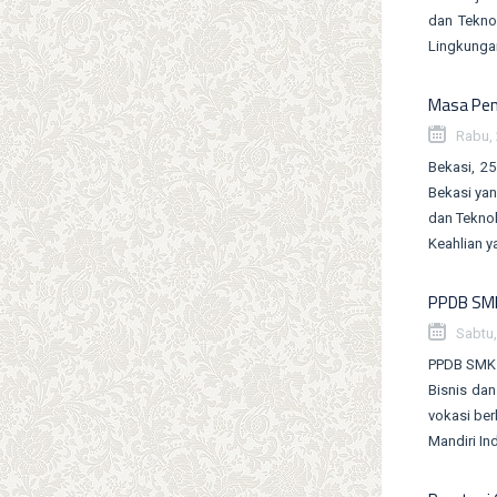
dan Tekno
Lingkungan
Masa Pen
Rabu, 
Bekasi, 2
Bekasi yan
dan Teknol
Keahlian y
PPDB SMK
Sabtu,
PPDB SMK B
Bisnis da
vokasi ber
Mandiri In