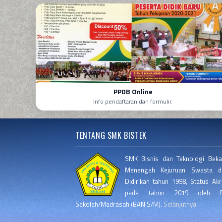
PPDB Online
Info pendaftaran dan formulir.
TENTANG SMK BISTEK
SMK Bisnis dan Teknologi Beka
Menengah Kejuruan Swasta di
Didirikan tahun 1998, Status Akr
pada tahun 2019 oleh Ba
Sekolah/Madrasah (BAN S/M).
Selanjutnya