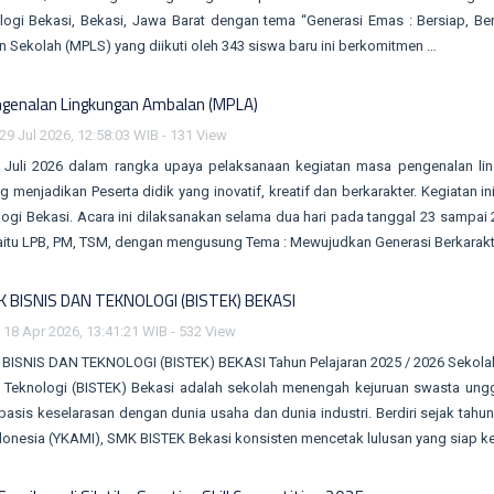
logi Bekasi, Bekasi, Jawa Barat dengan tema “Generasi Emas : Bersiap, B
 Sekolah (MPLS) yang diikuti oleh 343 siswa baru ini berkomitmen …
genalan Lingkungan Ambalan (MPLA)
29 Jul 2026, 12:58:03 WIB - 131 View
5 Juli 2026 dalam rangka upaya pelaksanaan kegiatan masa pengenalan l
g menjadikan Peserta didik yang inovatif, kreatif dan berkarakter. Kegiatan
ogi Bekasi. Acara ini dilaksanakan selama dua hari pada tanggal 23 sampai 24 
aitu LPB, PM, TSM, dengan mengusung Tema : Mewujudkan Generasi Berkarakte
 BISNIS DAN TEKNOLOGI (BISTEK) BEKASI
 18 Apr 2026, 13:41:21 WIB - 532 View
ISNIS DAN TEKNOLOGI (BISTEK) BEKASI Tahun Pelajaran 2025 / 2026 Sekolah 
n Teknologi (BISTEK) Bekasi adalah sekolah menengah kejuruan swasta ung
basis keselarasan dengan dunia usaha dan dunia industri. Berdiri sejak ta
donesia (YKAMI), SMK BISTEK Bekasi konsisten mencetak lulusan yang siap ker