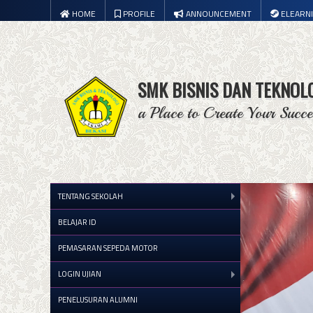
HOME
PROFILE
ANNOUNCEMENT
ELEARN
SMK BISNIS DAN TEKNOL
a Place to Create Your Succe
TENTANG SEKOLAH
BELAJAR ID
PEMASARAN SEPEDA MOTOR
LOGIN UJIAN
PENELUSURAN ALUMNI