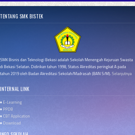
TENTANG SMK BISTEK
SMK Bisnis dan Teknologi Bekasi adalah Sekolah Menengah Kejuruan Swasta
di Bekasi Selatan. Didirikan tahun 1998, Status Akreditas peringkat A pada
tahun 2019 oleh Badan Akreditasi Sekolah/Madrasah (BAN S/M).
Selanjutnya
INTERNAL LINK
♦
E-Learning
♦
PPDB
♦
CBT Application
♦
Download
INFO SEKOLAH