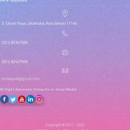
Jl. Cikunir Raya, Jakamulya, Kota Bekasi 17146
(021) 82347928
(021) 82437928
bistekpink@gmail.com
All Right Reserved. Follow Us on Social Media
Copyright © 2017 - 2022