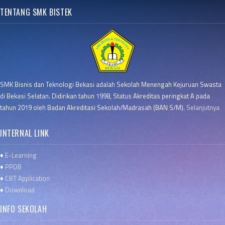
TENTANG SMK BISTEK
SMK Bisnis dan Teknologi Bekasi adalah Sekolah Menengah Kejuruan Swasta
di Bekasi Selatan. Didirikan tahun 1998, Status Akreditas peringkat A pada
tahun 2019 oleh Badan Akreditasi Sekolah/Madrasah (BAN S/M).
Selanjutnya
INTERNAL LINK
♦
E-Learning
♦
PPDB
♦
CBT Application
♦
Download
INFO SEKOLAH