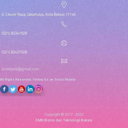
Jl. Cikunir Raya, Jakamulya, Kota Bekasi 17146
(021) 82347928
(021) 82437928
bistekpink@gmail.com
All Right Reserved. Follow Us on Social Media
Copyright © 2017 - 2022
SMK Bisnis dan Teknologi Bekasi