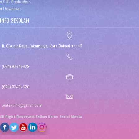
♦
CBT Application
♦
Download
INFO SEKOLAH
Jl. Cikunir Raya, Jakamulya, Kota Bekasi 17146
(021) 82347928
(021) 82437928
bistekpink@gmail.com
All Right Reserved. Follow Us on Social Media