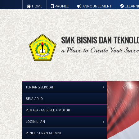
HOME
PROFILE
ANNOUNCEMENT
ELEARN
SMK BISNIS DAN TEKNOL
a Place to Create Your Succe
TENTANG SEKOLAH
BELAJAR ID
PEMASARAN SEPEDA MOTOR
LOGIN UJIAN
PENELUSURAN ALUMNI