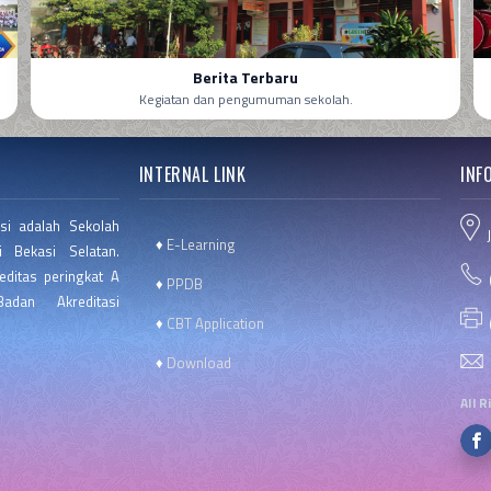
Berita Terbaru
Kegiatan dan pengumuman sekolah.
INTERNAL LINK
INF
si adalah Sekolah
J
♦
E-Learning
 Bekasi Selatan.
editas peringkat A
(
♦
PPDB
dan Akreditasi
♦
CBT Application
(
♦
Download
All 