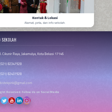
Kontak & Lokasi
Alamat, peta, dan info sekolah.
O SEKOLAH
l. Cikunir Raya, Jakamulya, Kota Bekasi 17146
021) 82347928
021) 82437928
bistekpink@gmail.com
Right Reserved. Follow Us on Social Media