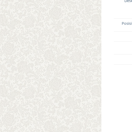
Desk
Posis