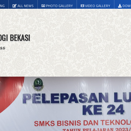
ING
ALL NEWS
PHOTO GALLERY
VIDEO GALLERY
DOW
OGI BEKASI
ss