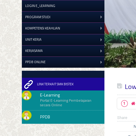
LOGIN E_LEARNING
PROGRAM STUDI
KOMPETENSI KEAHLIAN
UNIT KERJA
KERJASAMA
PPDB ONLINE
Low
LINK TERKAIT SMK BISTEK
E-Learning
Portal E-Learning Pembelajaran
secara Online
PPDB
Share
N