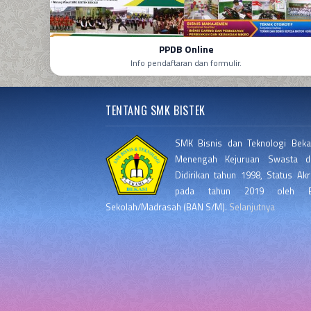
PPDB Online
Info pendaftaran dan formulir.
TENTANG SMK BISTEK
SMK Bisnis dan Teknologi Beka
Menengah Kejuruan Swasta di
Didirikan tahun 1998, Status Akr
pada tahun 2019 oleh Ba
Sekolah/Madrasah (BAN S/M).
Selanjutnya