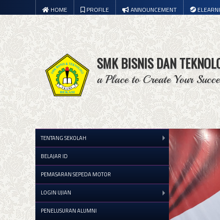
HOME
PROFILE
ANNOUNCEMENT
ELEARN
SMK BISNIS DAN TEKNOL
a Place to Create Your Succe
TENTANG SEKOLAH
BELAJAR ID
PEMASARAN SEPEDA MOTOR
LOGIN UJIAN
PENELUSURAN ALUMNI