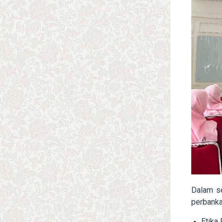
Dalam s
perbanka
Etika