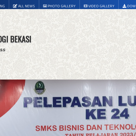
ING
ALL NEWS
PHOTO GALLERY
VIDEO GALLERY
DOW
OGI BEKASI
ss