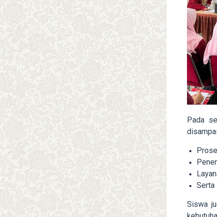
Pada se
disampai
Prose
Penent
Layan
Serta
Siswa j
kebutuha