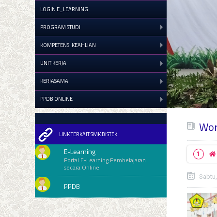
LOGIN E_LEARNING
PROGRAM STUDI
KOMPETENSI KEAHLIAN
UNIT KERJA
KERJASAMA
PPDB ONLINE
Wor
LINK TERKAIT SMK BISTEK
E-Learning
Portal E-Learning Pembelajaran
secara Online
Sabtu,
PPDB