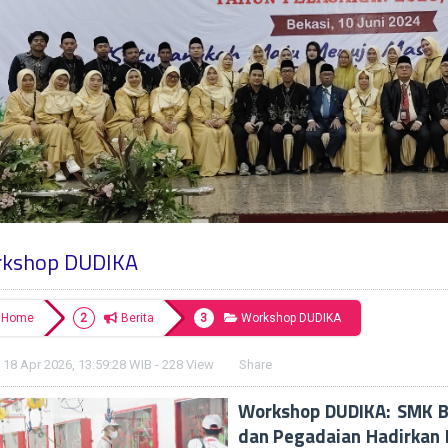
kshop DUDIKA
Home
Berita
Workshop DUDIKA
 18 Apr 2026, 13:59:28 WIB - 228 View
Share
Workshop DUDIKA: SMK Bi
dan Pegadaian Hadirkan 