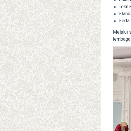
Tekni
Standa
Serta
Melalui 
lembaga 