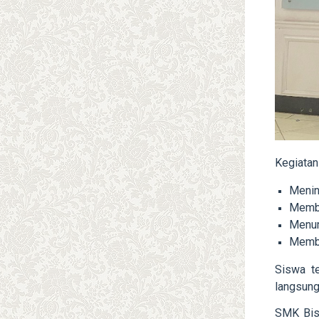
Kegiatan
Meni
Membe
Menum
Membu
Siswa te
langsung
SMK Bis