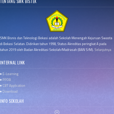
TENTANG SMK BISTEK
SMK Bisnis dan Teknologi Bekasi adalah Sekolah Menengah Kejuruan Swasta
di Bekasi Selatan. Didirikan tahun 1998, Status Akreditas peringkat A pada
tahun 2019 oleh Badan Akreditasi Sekolah/Madrasah (BAN S/M).
Selanjutnya
INTERNAL LINK
♦
E-Learning
♦
PPDB
♦
CBT Application
♦
Download
INFO SEKOLAH