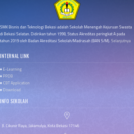
SMK Bisnis dan Teknologi Bekasi adalah Sekolah Menengah Kejuruan Swasta
di Bekasi Selatan. Didirikan tahun 1998, Status Akreditas peringkat A pada
tahun 2019 oleh Badan Akreditasi Sekolah/Madrasah (BAN S/M).
Selanjutnya
INTERNAL LINK
♦
E-Learning
♦
PPDB
♦
CBT Application
♦
Download
INFO SEKOLAH
Jl. Cikunir Raya, Jakamulya, Kota Bekasi 17146