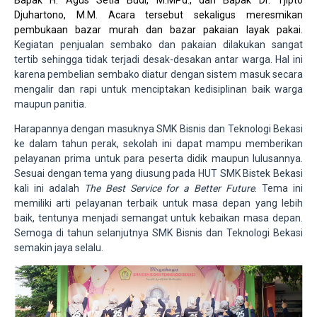
Bapak H. Agus Setia Budi, M.MPd., dan Bapak Dr. Tjipto
Djuhartono, M.M. Acara tersebut sekaligus meresmikan
pembukaan bazar murah dan bazar pakaian layak pakai.
Kegiatan penjualan sembako dan pakaian dilakukan sangat
tertib sehingga tidak terjadi desak-desakan antar warga. Hal ini
karena pembelian sembako diatur dengan sistem masuk secara
mengalir dan rapi untuk menciptakan kedisiplinan baik warga
maupun panitia.
Harapannya dengan masuknya SMK Bisnis dan Teknologi Bekasi
ke dalam tahun perak, sekolah ini dapat mampu memberikan
pelayanan prima untuk para peserta didik maupun lulusannya.
Sesuai dengan tema yang diusung pada HUT SMK Bistek Bekasi
kali ini adalah
The Best Service for a Better Future
. Tema ini
memiliki arti pelayanan terbaik untuk masa depan yang lebih
baik, tentunya menjadi semangat untuk kebaikan masa depan.
Semoga di tahun selanjutnya SMK Bisnis dan Teknologi Bekasi
semakin jaya selalu.