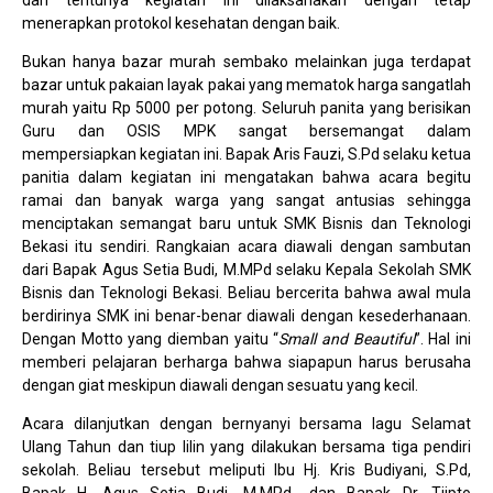
dan tentunya kegiatan ini dilaksanakan dengan tetap
menerapkan protokol kesehatan dengan baik.
Bukan hanya bazar murah sembako melainkan juga terdapat
bazar untuk pakaian layak pakai yang mematok harga sangatlah
murah yaitu Rp 5000 per potong.
Seluruh panita yang berisikan
Guru dan OSIS MPK sangat bersemangat dalam
mempersiapkan kegiatan ini. Bapak Aris Fauzi, S.Pd selaku ketua
panitia dalam kegiatan ini mengatakan bahwa acara begitu
ramai dan banyak warga yang sangat antusias sehingga
menciptakan semangat baru untuk SMK Bisnis dan Teknologi
Bekasi itu sendiri. Rangkaian acara diawali dengan sambutan
dari Bapak Agus Setia Budi, M.MPd selaku Kepala Sekolah SMK
Bisnis dan Teknologi Bekasi. Beliau bercerita bahwa awal mula
berdirinya SMK ini benar-benar diawali dengan kesederhanaan.
Dengan Motto yang diemban yaitu “
Small and Beautiful
”. Hal ini
memberi pelajaran berharga bahwa siapapun harus berusaha
dengan giat meskipun diawali dengan sesuatu yang kecil.
Acara dilanjutkan dengan bernyanyi bersama lagu Selamat
Ulang Tahun dan tiup lilin yang dilakukan bersama tiga pendiri
sekolah. Beliau tersebut meliputi Ibu Hj. Kris Budiyani, S.Pd,