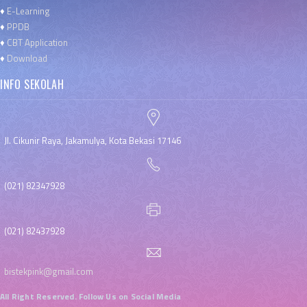
♦
E-Learning
♦
PPDB
♦
CBT Application
♦
Download
INFO SEKOLAH
Jl. Cikunir Raya, Jakamulya, Kota Bekasi 17146
(021) 82347928
(021) 82437928
bistekpink@gmail.com
All Right Reserved. Follow Us on Social Media